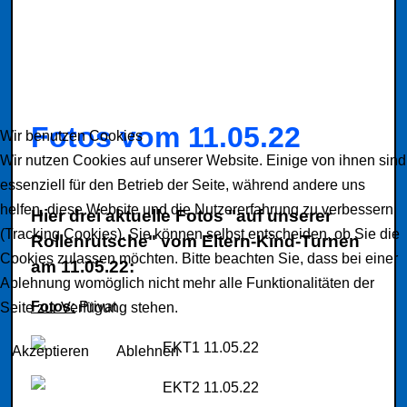
Fotos vom 11.05.22
Wir benutzen Cookies
Wir nutzen Cookies auf unserer Website. Einige von ihnen sind
essenziell für den Betrieb der Seite, während andere uns
helfen, diese Website und die Nutzererfahrung zu verbessern
Hier drei aktuelle Fotos "auf unserer
(Tracking Cookies). Sie können selbst entscheiden, ob Sie die
Rollenrutsche" vom Eltern-Kind-Turnen
Cookies zulassen möchten. Bitte beachten Sie, dass bei einer
am 11.05.22:
Ablehnung womöglich nicht mehr alle Funktionalitäten der
Fotos:
Privat
Seite zur Verfügung stehen.
Akzeptieren
Ablehnen