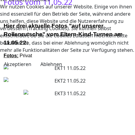
Fotos vom 11.05.22
Wir nutzen Cookies auf unserer Website. Einige von ihnen
sind essenziell für den Betrieb der Seite, während andere
uns helfen, diese Website und die Nutzererfahrung zu
Hier drei aktuelle Fotos "auf unserer
verbessern (Tracking Cookies). Sie können selbst
Rollenrutsche" vom Eltern-Kind-Turnen am
entscheiden, ob Sie die Cookies zulassen möchten. Bitte
11.05.22:
beachten Sie, dass bei einer Ablehnung womöglich nicht
mehr alle Funktionalitäten der Seite zur Verfügung stehen.
Fotos:
Privat
Akzeptieren
Ablehnen