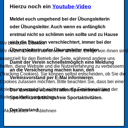
Hierzu noch ein
Youtube-Video
Meldet euch umgehend bei der Übungsleiterin
oder Übungsleiter. Auch wenn es anfänglich
erstmal nicht so schlimm sein sollte und zu Hause
sich die Situation verschlechtert, immer bei der
Wir benutzen Cookies
Übungsleiterin oder Übungsleiter melden.
Wir nutzen Cookies auf unserer Website. Einige von ihnen sind
essenziell für den Betrieb der Seite, während andere uns
Damit der Verein schnellstmöglich eine Meldung
helfen, diese Website und die Nutzererfahrung zu verbessern
an die Versicherung machen kann, den
(Tracking Cookies). Sie können selbst entscheiden, ob Sie die
Vereinsvorstand per E-Mai informieren.
Cookies zulassen möchten. Bitte beachten Sie, dass bei einer
Ablehnung womöglich nicht mehr alle Funktionalitäten der
Der Vorstand wünscht allen Sportlerinnen und
Seite zur Verfügung stehen.
Sportlern verletzungsfreie Sportaktivitäten.
Der Vorstand
Akzeptieren
Ablehnen